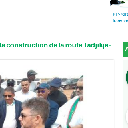
ELY SID
transpo
la construction de la route Tadjikja-
A