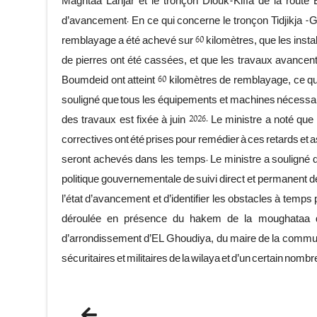
Maghtaa Lahjar et le tronçon Diouk-Kiffa de la route E
d’avancement. En ce qui concerne le tronçon Tidjikja -Gh
remblayage a été achevé sur 60 kilomètres, que les insta
de pierres ont été cassées, et que les travaux avancen
Boumdeid ont atteint 60 kilomètres de remblayage, ce qui 
souligné que tous les équipements et machines nécessaire
des travaux est fixée à juin 2026. Le ministre a noté q
correctives ont été prises pour remédier à ces retards et a
seront achevés dans les temps. Le ministre a souligné que
politique gouvernementale de suivi direct et permanent des
l’état d’avancement et d’identifier les obstacles à temps 
déroulée en présence du hakem de la moughataa de
d’arrondissement d’EL Ghoudiya, du maire de la comm
sécuritaires et militaires de la wilaya et d’un certain nom
Previous