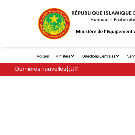
Aller
au
contenu
principal
Accueil
Ministère
Directions Centrales
Serv
main
Dernières nouvelles
menu