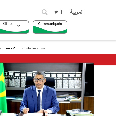
Rechercher
Offres
Communiqués
top
menu
cuments
Contactez-nous
Communique