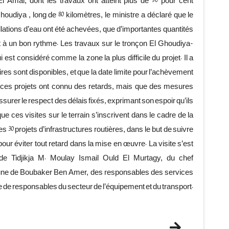
l Amal, dont les travaux ont atteint plus de 90 pour cent
oudiya , long de 80 kilomètres, le ministre a déclaré que le
llations d’eau ont été achevées, que d’importantes quantités
t à un bon rythme. Les travaux sur le tronçon El Ghoudiya-
est considéré comme la zone la plus difficile du projet. Il a
s sont disponibles, et que la date limite pour l’achèvement
ue ces projets ont connu des retards, mais que des mesures
ssurer le respect des délais fixés, exprimant son espoir qu’ils
 ces visites sur le terrain s’inscrivent dans le cadre de la
 30 projets d’infrastructures routières, dans le but de suivre
pour éviter tout retard dans la mise en œuvre. La visite s’est
 Tidjikja M. Moulay Ismail Ould El Murtagy, du chef
une de Boubaker Ben Amer, des responsables des services
bre de responsables du secteur de l’équipement et du transport.
Next