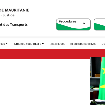
Procédures
ices
Organes Sous Tutelle
Statistiques
Bilan et perspectives
Do