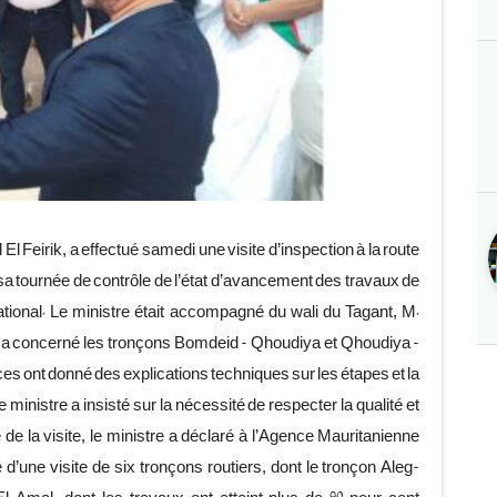
El Feirik, a effectué samedi une visite d’inspection à la route
e sa tournée de contrôle de l’état d’avancement des travaux de
national. Le ministre était accompagné du wali du Tagant, M.
 a concerné les tronçons Bomdeid – Qhoudiya et Qhoudiya –
ices ont donné des explications techniques sur les étapes et la
ministre a insisté sur la nécessité de respecter la qualité et
 de la visite, le ministre a déclaré à l’Agence Mauritanienne
 d’une visite de six tronçons routiers, dont le tronçon Aleg-