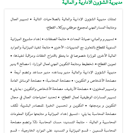
مديرية الشؤون الإدارية و المالية
تمتلك مديرية الشؤون الإدارية والمالية بالصلاحيات التالية ▪ تسيير العمال
ومتابعة المسار المهني لمجموع موظفي ووكلاء القطاع؛
▪ تسيير و والمباني؛ صيانة المعدات ▪ متابعة الصفقات؛ ▪ إعداد مشروع الميزانية
السنوية للقطاع بالتعاون مع المديريات ؛ الأخرى ▪ متابعة تنفيذ الميزانية والموارد
المالية الأخرى للوزارة خصوصا في ما يتعلق باقتراح النفقات ومراقبة تنفيذها؛ ▪
تموين القطاع؛ ▪ .تخطيط ومتابعة التكوين المهني لعمال الوزارة : ) مصالح 4 يدير
مديرية الشؤون الإدارية والمالية مدير يساعده مدير مساعد وتضم أربعة ▪
مصلحة الأشخاص و التكوين؛ ▪ مصلحة المحاسبة؛ ▪ مصلحة الوسائل العامة
وتسيير المخزون؛ ▪ .مصلحة الأرشيف مصلحة الأشخاص والتكوين : بما يلي ▪
تسيير المسارات الوظيفية لعمال القطاع؛ ▪ تحديد احتياجات العمال في مجال
التكوين و برمجتها؛ ▪ التكوين و تحسين الخبرة .للمصادر البشرية: تكلف
مصلحة المحاسبة بما يلي: -تنسيق إعداد الميزانية و متابعتها مركزة المعلومات
المحاسبية و المالية؛ - متابعة التسديد؛ .مسك المحاسبة :)2( وتضم مصلحة
المحاسبة قسمين - قسم الميزانية و التسديد على الموارد الخارجية؛ - قسم