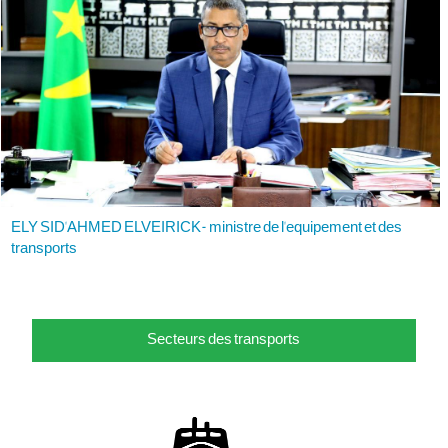
accompagné d’une délégation comprenant son
conseiller technique chargé du transport aérien, M.
Mohamed Ahdhana, et le directeur général de l’Agence
nationale de l’aviation civile, M. N’gaïdé Abdallahi
Abbas.
ELY SID'AHMED ELVEIRICK- ministre de l'equipement et des
transports
Secteurs des transports