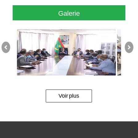
Galerie
Previous
Next
Voir plus